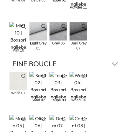
White 04
Beige 03
Taupe 02
Powder 11
Light Grey
Grey 06
Dark Grey
05
07
Mint 10
FINE BOUCLE
White 01
Sand 02
Taupe 03
Wood 04