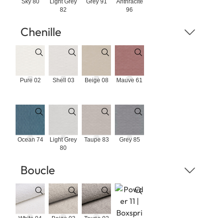
Sky 80
Light Grey
Grey 91
Anthracite
82
96
Chenille
Pure 02
Shell 03
Beige 08
Mauve 61
Ocean 74
Light Grey
Taupe 83
Grey 85
80
Boucle