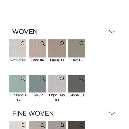
WOVEN
Natural 02
Sand 06
Linen 09
Clay 12
Eucalyptus
Sky 72
Light Grey
Stone 03
05
83
FINE WOVEN