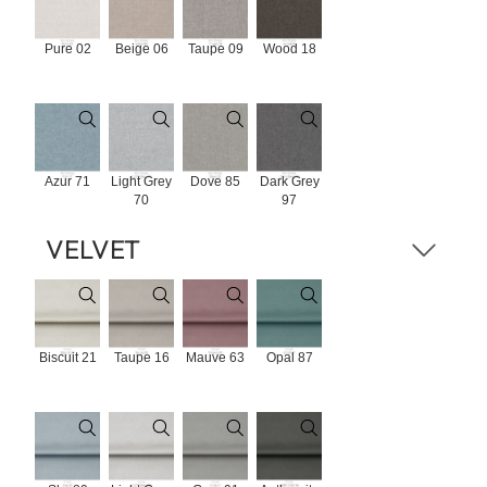
Pure 02
Beige 06
Taupe 09
Wood 18
Azur 71
Light Grey
Dove 85
Dark Grey
70
97
VELVET
Biscuit 21
Taupe 16
Mauve 63
Opal 87