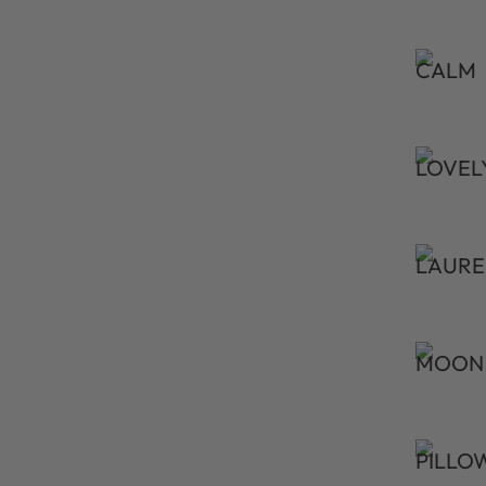
CALM
LOVEL
LAURE
MOON
PILLO