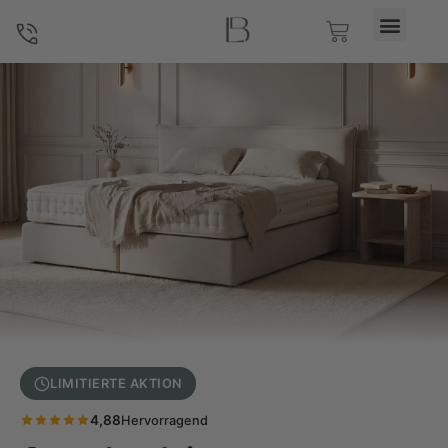
Boxspringliebe – Gestalte dein Boxspringbett Beige. Handge
LIMITIERTE AKTION
4,88
Hervorragend