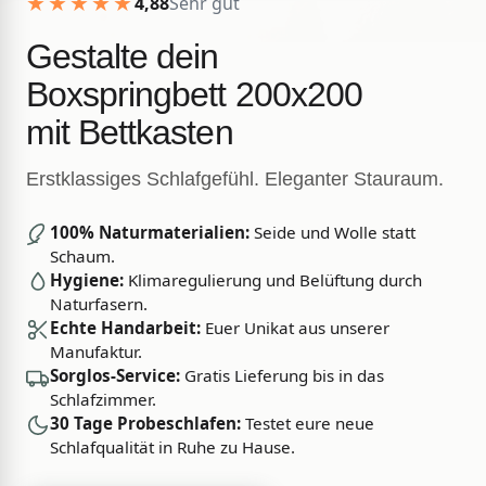
★★★★★
4,88
Sehr gut
Gestalte dein
Boxspringbett 200x200
mit Bettkasten
Erstklassiges Schlafgefühl. Eleganter Stauraum.
100% Naturmaterialien:
Seide und Wolle statt
Schaum.
Hygiene:
Klimaregulierung und Belüftung durch
Naturfasern.
Echte Handarbeit:
Euer Unikat aus unserer
Manufaktur.
Sorglos-Service:
Gratis Lieferung bis in das
Schlafzimmer.
30 Tage Probeschlafen:
Testet eure neue
Schlafqualität in Ruhe zu Hause.