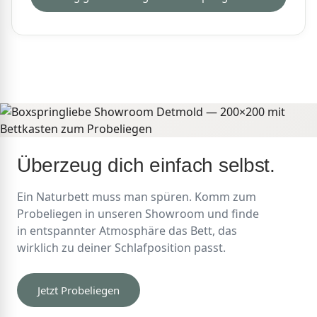
Überzeug dich einfach selbst.
Ein Naturbett muss man spüren. Komm zum
Probeliegen in unseren Showroom und finde
in entspannter Atmosphäre das Bett, das
wirklich zu deiner Schlafposition passt.
Jetzt Probeliegen