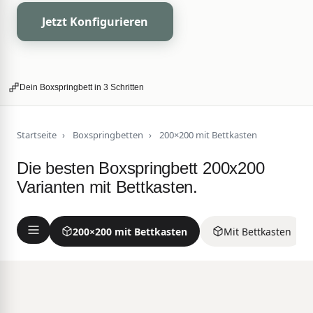
Jetzt Konfigurieren
Dein Boxspringbett in 3 Schritten
Startseite
›
Boxspringbetten
›
200×200 mit Bettkasten
Die besten Boxspringbett 200x200
Varianten mit Bettkasten.
200×200 mit Bettkasten
Mit Bettkasten
Boxspringbetten
Boxspringbetten