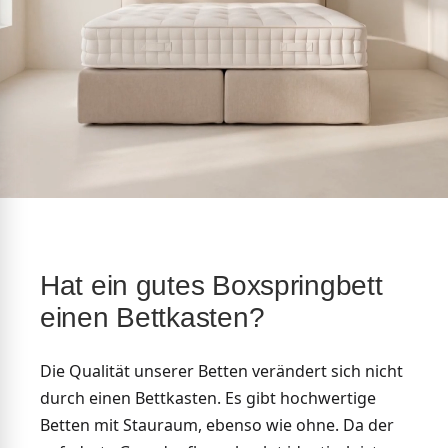
Hat ein gutes Boxspringbett
einen Bettkasten?
Die Qualität unserer Betten verändert sich nicht
durch einen Bettkasten. Es gibt hochwertige
Betten mit Stauraum, ebenso wie ohne. Da der