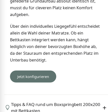
gefederte Grundaufbau absolut identisch ist,
musst du für cleveren Platz keinen Komfort
aufgeben.
Über dein individuelles Liegegefühl entscheidet
allein die Wahl deiner Matratze. Ob ein
Bettkasten integriert werden kann, hängt
lediglich von deiner bevorzugten Boxhöhe ab,
da der Stauraum den entsprechenden Platz im
Unterbau benötigt.
Jetzt konfigurieren
Tipps & FAQ rund um Boxspringbett 200x200
mit Bettkasten