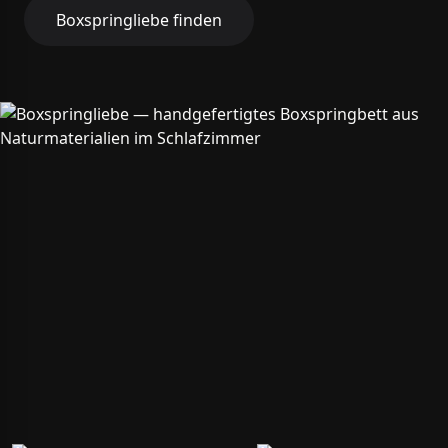
Boxspringliebe finden