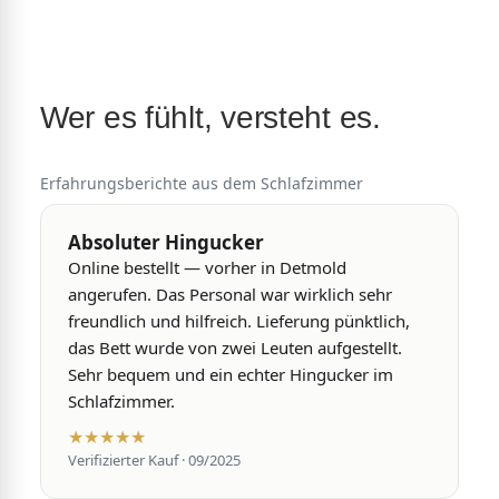
Wer es fühlt, versteht es.
Erfahrungsberichte aus dem Schlafzimmer
Absoluter Hingucker
T
Online bestellt — vorher in Detmold
T
angerufen. Das Personal war wirklich sehr
u
freundlich und hilfreich. Lieferung pünktlich,
M
das Bett wurde von zwei Leuten aufgestellt.
b
Sehr bequem und ein echter Hingucker im
D
Schlafzimmer.
★★★★★
Verifizierter Kauf · 09/2025
V