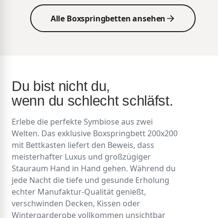
Alle Boxspringbetten ansehen
Du bist nicht du,
wenn du schlecht schläfst.
Erlebe die perfekte Symbiose aus zwei
Welten. Das exklusive Boxspringbett 200x200
mit Bettkasten liefert den Beweis, dass
meisterhafter Luxus und großzügiger
Stauraum Hand in Hand gehen. Während du
jede Nacht die tiefe und gesunde Erholung
echter Manufaktur-Qualität genießt,
verschwinden Decken, Kissen oder
Wintergarderobe vollkommen unsichtbar