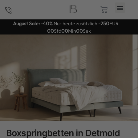
August Sale: -40%
Nur heute zusätzlich
-250
EUR
00
Std
00
Min
00
Sek
Boxspringbetten in Detmold von Boxspringliebe – Premium 
Boxspringbetten in Detmold