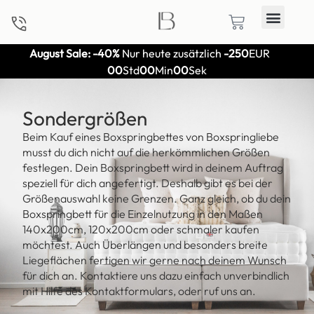
August Sale: -40%
Nur heute zusätzlich
-250
EUR
00
Std
00
Min
00
Sek
Sondergrößen
Beim Kauf eines Boxspringbettes von Boxspringliebe
musst du dich nicht auf die herkömmlichen Größen
festlegen. Dein Boxspringbett wird in deinem Auftrag
speziell für dich angefertigt. Deshalb gibt es bei der
Größenauswahl keine Grenzen. Ganz gleich, ob du dein
Boxspringbett für die Einzelnutzung in den Maßen
140x200cm, 120x200cm oder schmaler kaufen
möchtest. Auch Überlängen und besonders breite
Liegeflächen fertigen wir gerne nach deinem Wunsch
für dich an. Kontaktiere uns dazu einfach unverbindlich
mit Hilfe des Kontaktformulars, oder ruf uns an.