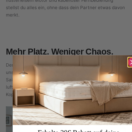
flüsterleisem Motor und kabelloser Fernbedienung
stellst du alles ein, ohne dass dein Partner etwas davon
merkt.
Mehr Platz. Weniger Chaos.
Der optional integrierte Bettkasten bietet großzügigen,
unsichtbaren Stauraum für Decken, Kissen oder
Saisonwäsche. So bleibt dein Schlafzimmer aufgeräumt,
luftig und ruhig – für mehr Ordnung im Raum und im
Kopf.