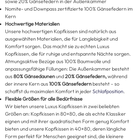
- wie im Luxushotel
Unsere Produkte sollen Ihren Schlaf bereichern – von der
Matratze bis zum Kopfkissen. Entscheidest du dich für
unsere hochwertigen Nomite Kopfkissen, dann freue dich
auf eine Vielzahl an Vorteilen:
NOMITE® und DOWNPASS-zertifiziert
Oeko-Tex Standard 100
Bezug aus 100% Baumwolle
Nomite- und Downpass zertifizierte 80% Gänsedaunen
sowie 20% Gänsefedern in der Außenkammer
Nomite- und Downpass zertifizierte 100% Gänsefedern im
Kern
Hochwertige Materialien
Unsere hochwertigen Kopfkissen sind natürlich aus
ausgewählten Materialien, die für Langlebigkeit und
Komfort sorgen. Das macht sie zu echten Luxus
Kopfkissen, die für ruhige und entspannte Nächte sorgen.
Atmungsaktive Bezüge aus 100% Baumwolle und