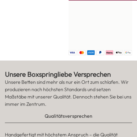
49,95
€
inkl. MwSt. Lieferzeit: 6-8
Wochen, individuell angefertigt.
In den Warenkorb lege