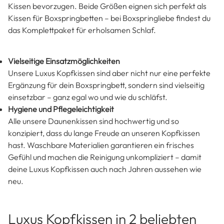
anpassungsfähige Füllungen: Die Außenkammer besteht
aus
80% Gänsedaunen
und
20% Gänsefedern,
während
der innere Kern aus
100% Gänsefedern
besteht – so
schaffst du maximalen Komfort in jeder
Schlafposition
.
Flexible Größen für alle Bedürfnisse
Wir bieten unsere Luxus Kopfkissen in zwei beliebten
Größen an: Kopfkissen in 80×80, die als echte Klassiker
eignen und mit ihrer quadratischen Form genug Komfort
bieten und unsere Kopfkissen in 40×80, deren längliche
Form perfekt für Menschen geeignet sind, die kleinere
Kissen bevorzugen. Beide Größen eignen sich perfekt als
Kissen für Boxspringbetten – bei Boxspringliebe findest du
das Komplettpaket für erholsamen Schlaf.
Vielseitige Einsatzmöglichkeiten
Unsere Luxus Kopfkissen sind aber nicht nur eine perfekte
Ergänzung für dein Boxspringbett, sondern sind vielseitig
einsetzbar – ganz egal wo und wie du schläfst.