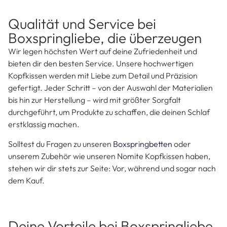
Sie sind das gewisse Extra für ergonomische Schläfer: Die
längliche, schlanke Form eignet sich perfekt, um im Schlaf
den Nacken und die Schultern angenehm zu entlasten. Sie
eignen sich außerdem perfekt für Seitenschläfer, damit
eine gesunde Schlafposition gefördert wird. Unsere
Kopfkissen in 40×80 wiegen insgesamt 680 g und bieten
natürlich den gleichen hohen Standard in Bezug auf
Materialien und Verarbeitung wie unsere größeren
Varianten.
Qualität und Service bei
Boxspringliebe, die überzeugen
Wir legen höchsten Wert auf deine Zufriedenheit und
bieten dir den besten Service. Unsere hochwertigen
Kopfkissen werden mit Liebe zum Detail und Präzision
gefertigt. Jeder Schritt – von der Auswahl der Materialien
bis hin zur Herstellung – wird mit größter Sorgfalt