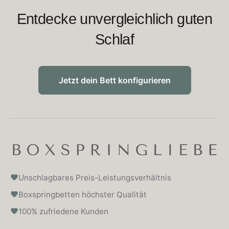
Erfahre selbst, wie viel ein perfekt abgestimmtes
Schlafkissen bewirken und deinen Schlaf langfristig
verbessern kann – mit exzellenter Qualität von
Boxspringliebe.
Solltest du Fragen zu unseren Boxspringbetten oder
unserem Zubehör wie unseren Nomite Kopfkissen haben,
stehen wir dir stets zur Seite: Vor, während und sogar nach
dem Kauf.
Entdecke unvergleichlich guten
Schlaf
Jetzt dein Bett konfigurieren