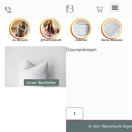
Zu Besuch
@Patriciakraft
Zubehör
Deine Matratze
Daunenkissen
Wähle deine Größe
Schritt
1
von 1
Unser Bestseller
Breite (in cm)
40x80 cm
80x80 cm