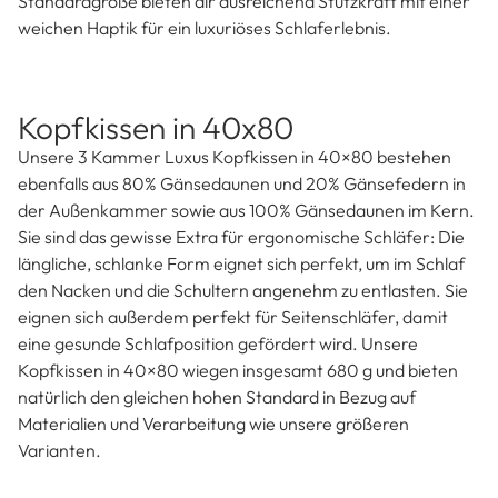
Kopfkissen in Größe 80×80 bestehen aus 80%
Gänsedaunen sowie 20% Gänsefedern und einem Kern
von 100% Gänsedaunen mit einem Gesamtfüllgewicht von
1360 g. Sie gelten als echte Klassiker und eine beliebte
Wahl – und das nicht ohne Grund: Kopfkissen in 80×80 sind
voluminös und großzügig für maximalen Komfort. Ideal also,
wenn du dich nachts häufig bewegst oder das Schlafkissen
auch gerne zum Lesen oder Entspannen im Bett nutzen
möchtest. Unsere hochwertigen Kopfkissen in dieser
Standardgröße bieten dir ausreichend Stützkraft mit einer
weichen Haptik für ein luxuriöses Schlaferlebnis.
Kopfkissen in 40x80
Unsere 3 Kammer Luxus Kopfkissen in 40×80 bestehen
ebenfalls aus 80% Gänsedaunen und 20% Gänsefedern in
der Außenkammer sowie aus 100% Gänsedaunen im Kern.