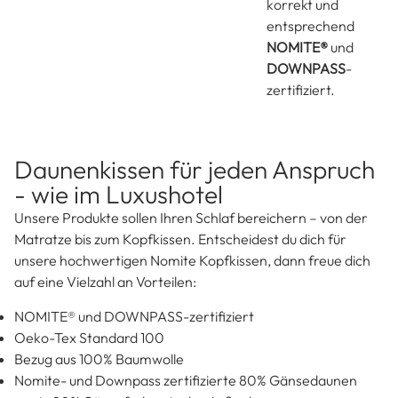
rückenfreundliche Matratze oder eine
40×80.
angenehme Bettdecke – Kopfkissen
Außerdem
entlasten den Nacken, unterstützt die
bestehen unsere
Halswirbelsäule und sorgt dafür, dass
Kopfkissen aus 3
unser Kopf in der idealen Position bleibt
Kammern und
– die ganze Nacht über.
hochwertigen
Gänsedaunen
sowie
Gänsefedern –
natürlich ethisch
korrekt und
entsprechend
NOMITE®
und
DOWNPASS
-
zertifiziert.
Daunenkissen für jeden Anspruch