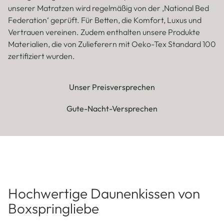
Unsere Boxspringliebe Versprechen
Unsere Betten sind mehr als nur ein Ort zum schlafen. Wir
produzieren nach höchsten Standards und setzen
Maßstäbe mit unserer Qualität. Dennoch stehen Sie bei uns
immer im Zentrum.
Qualitätsversprechen
Handgefertigt mit höchstem Anspruch – die Qualität
unserer Matratzen wird regelmäßig von der ‚National Bed
Federation‘ geprüft. Für Betten, die Komfort, Luxus und
Vertrauen vereinen. Zudem enthalten unsere Produkte
Materialien, die von Zulieferern mit Oeko-Tex Standard 100
zertifiziert wurden.
Unser Preisversprechen